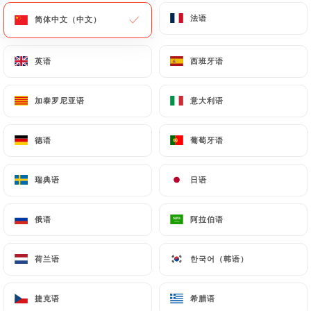
法语
法语
简体中文（中文）
简体中文（中文）
英语
英语
西班牙语
西班牙语
A l'Etoile d'Or
加泰罗尼亚语
加泰罗尼亚语
意大利语
意大利语
德语
德语
葡萄牙语
葡萄牙语
56 评论
CRÊPERIE
瑞典语
瑞典语
日语
日语
12 Rue De Montenotte
75017 Paris France
俄语
俄语
阿拉伯语
阿拉伯语
荷兰语
荷兰语
한국어（韩语）
한국어（韩语）
捷克语
捷克语
希腊语
希腊语
餐厅简介