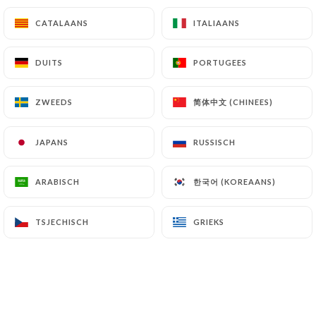
CATALAANS
CATALAANS
ITALIAANS
ITALIAANS
15.00€
DUITS
DUITS
PORTUGEES
PORTUGEES
15.00€
简体中文 (CHINEES)
简体中文 (CHINEES)
ZWEEDS
ZWEEDS
JAPANS
JAPANS
RUSSISCH
RUSSISCH
한국어 (KOREAANS)
한국어 (KOREAANS)
ARABISCH
ARABISCH
4.50€
TSJECHISCH
TSJECHISCH
GRIEKS
GRIEKS
6.00€
6.00€
6.00€