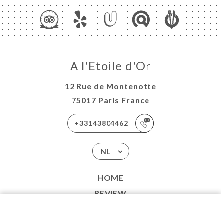
A l'Etoile d'Or
12 Rue de Montenotte
75017 Paris France
+33143804462
NL
HOME
REVIEW
MENU